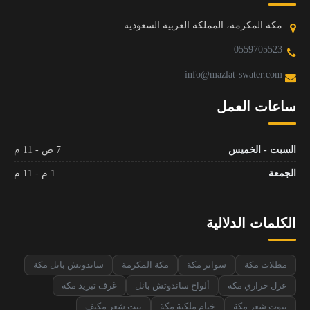
مكة المكرمة، المملكة العربية السعودية
0559705523
info@mazlat-swater.com
ساعات العمل
السبت - الخميس
7 ص - 11 م
الجمعة
1 م - 11 م
الكلمات الدلالية
مظلات مكة
سواتر مكة
مكة المكرمة
ساندوتش بانل مكة
عزل حراري مكة
ألواح ساندوتش بانل
غرف تبريد مكة
بيوت شعر مكة
خيام ملكية مكة
بيت شعر مكيف