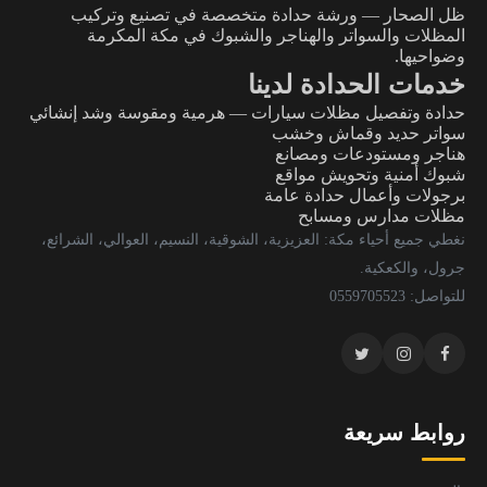
ظل الصحار — ورشة حدادة متخصصة في تصنيع وتركيب
المظلات والسواتر والهناجر والشبوك في مكة المكرمة
وضواحيها.
خدمات الحدادة لدينا
حدادة وتفصيل مظلات سيارات — هرمية ومقوسة وشد إنشائي
سواتر حديد وقماش وخشب
هناجر ومستودعات ومصانع
شبوك أمنية وتحويش مواقع
برجولات وأعمال حدادة عامة
مظلات مدارس ومسابح
نغطي جميع أحياء مكة: العزيزية، الشوقية، النسيم، العوالي، الشرائع،
جرول، والكعكية.
للتواصل: 0559705523
روابط سريعة