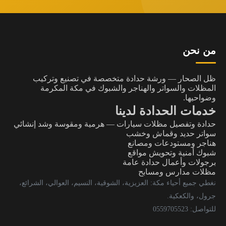
من نحن
ظل الصحار — ورشة حدادة متخصصة في تصنيع وتركيب
المظلات والسواتر والهناجر والشبوك في مكة المكرمة
وضواحيها.
خدمات الحدادة لدينا
حدادة وتفصيل مظلات سيارات — هرمية ومقوسة وشد إنشائي
سواتر حديد وقماش وخشب
هناجر ومستودعات ومصانع
شبوك أمنية وتحويش مواقع
برجولات وأعمال حدادة عامة
مظلات مدارس ومسابح
نغطي جميع أحياء مكة: العزيزية، الشوقية، النسيم، العوالي، الشرائع،
جرول، والكعكية.
للتواصل: 0559705523