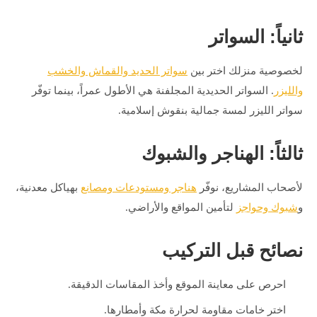
ثانياً: السواتر
لخصوصية منزلك اختر بين
سواتر الحديد والقماش والخشب
والليزر
. السواتر الحديدية المجلفنة هي الأطول عمراً، بينما توفّر
سواتر الليزر لمسة جمالية بنقوش إسلامية.
ثالثاً: الهناجر والشبوك
لأصحاب المشاريع، نوفّر
هناجر ومستودعات ومصانع
بهياكل معدنية،
و
شبوك وحواجز
لتأمين المواقع والأراضي.
نصائح قبل التركيب
احرص على معاينة الموقع وأخذ المقاسات الدقيقة.
اختر خامات مقاومة لحرارة مكة وأمطارها.