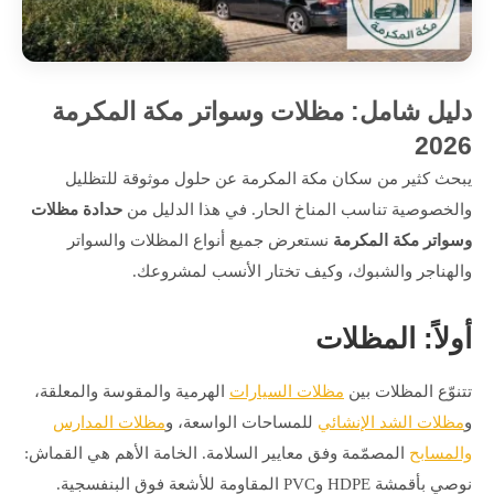
دليل شامل: مظلات وسواتر مكة المكرمة
2026
يبحث كثير من سكان مكة المكرمة عن حلول موثوقة للتظليل
والخصوصية تناسب المناخ الحار. في هذا الدليل من
حدادة مظلات
وسواتر مكة المكرمة
نستعرض جميع أنواع المظلات والسواتر
والهناجر والشبوك، وكيف تختار الأنسب لمشروعك.
أولاً: المظلات
تتنوّع المظلات بين
مظلات السيارات
الهرمية والمقوسة والمعلقة،
و
مظلات الشد الإنشائي
للمساحات الواسعة، و
مظلات المدارس
والمسابح
المصمّمة وفق معايير السلامة. الخامة الأهم هي القماش:
نوصي بأقمشة HDPE وPVC المقاومة للأشعة فوق البنفسجية.