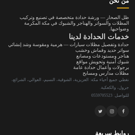
من نحن
ظل الصحار — ورشة حدادة متخصصة في تصنيع وتركيب
المظلات والسواتر والهناجر والشبوك في مكة المكرمة
وضواحيها.
خدمات الحدادة لدينا
حدادة وتفصيل مظلات سيارات — هرمية ومقوسة وشد إنشائي
سواتر حديد وقماش وخشب
هناجر ومستودعات ومصانع
شبوك أمنية وتحويش مواقع
برجولات وأعمال حدادة عامة
مظلات مدارس ومسابح
نغطي جميع أحياء مكة: العزيزية، الشوقية، النسيم، العوالي، الشرائع،
جرول، والكعكية.
للتواصل: 0559705523
روابط سريعة