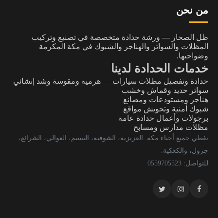
من نحن
ظل الصحار — ورشة حدادة متخصصة في تصنيع وتركيب
المظلات والسواتر والهناجر والشبوك في مكة المكرمة
وضواحيها.
خدمات الحدادة لدينا
حدادة وتفصيل مظلات سيارات — هرمية ومقوسة وشد إنشائي
سواتر حديد وقماش وخشب
هناجر ومستودعات ومصانع
شبوك أمنية وتحويش مواقع
برجولات وأعمال حدادة عامة
مظلات مدارس ومسابح
نغطي جميع أحياء مكة: العزيزية، الشوقية، النسيم، العوالي، الشرائع،
جرول، والكعكية.
للتواصل: 0559705523