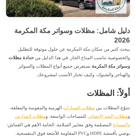
دليل شامل: مظلات وسواتر مكة المكرمة
2026
يبحث كثير من سكان مكة المكرمة عن حلول موثوقة للتظليل
والخصوصية تناسب المناخ الحار. في هذا الدليل من
حدادة مظلات
وسواتر مكة المكرمة
نستعرض جميع أنواع المظلات والسواتر
والهناجر والشبوك، وكيف تختار الأنسب لمشروعك.
أولاً: المظلات
تتنوّع المظلات بين
مظلات السيارات
الهرمية والمقوسة والمعلقة،
و
مظلات الشد الإنشائي
للمساحات الواسعة، و
مظلات المدارس
والمسابح
المصمّمة وفق معايير السلامة. الخامة الأهم هي القماش:
نوصي بأقمشة HDPE وPVC المقاومة للأشعة فوق البنفسجية.