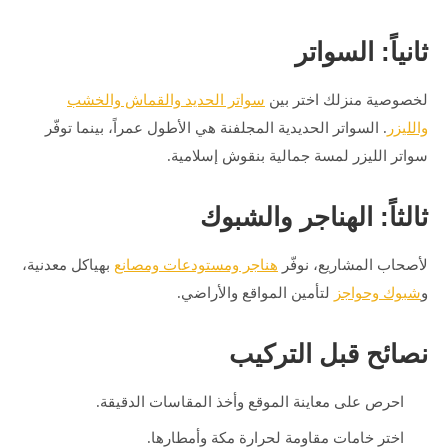
ثانياً: السواتر
لخصوصية منزلك اختر بين
سواتر الحديد والقماش والخشب
والليزر
. السواتر الحديدية المجلفنة هي الأطول عمراً، بينما توفّر
سواتر الليزر لمسة جمالية بنقوش إسلامية.
ثالثاً: الهناجر والشبوك
لأصحاب المشاريع، نوفّر
هناجر ومستودعات ومصانع
بهياكل معدنية،
و
شبوك وحواجز
لتأمين المواقع والأراضي.
نصائح قبل التركيب
احرص على معاينة الموقع وأخذ المقاسات الدقيقة.
اختر خامات مقاومة لحرارة مكة وأمطارها.