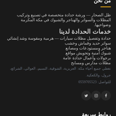
من نحن
ظل الصحار — ورشة حدادة متخصصة في تصنيع وتركيب
المظلات والسواتر والهناجر والشبوك في مكة المكرمة
وضواحيها.
خدمات الحدادة لدينا
حدادة وتفصيل مظلات سيارات — هرمية ومقوسة وشد إنشائي
سواتر حديد وقماش وخشب
هناجر ومستودعات ومصانع
شبوك أمنية وتحويش مواقع
برجولات وأعمال حدادة عامة
مظلات مدارس ومسابح
نغطي جميع أحياء مكة: العزيزية، الشوقية، النسيم، العوالي، الشرائع،
جرول، والكعكية.
للتواصل: 0559705523
روابط سريعة