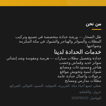
من نحن
ظل الصحار — ورشة حدادة متخصصة في تصنيع وتركيب
المظلات والسواتر والهناجر والشبوك في مكة المكرمة
وضواحيها.
خدمات الحدادة لدينا
حدادة وتفصيل مظلات سيارات — هرمية ومقوسة وشد إنشائي
سواتر حديد وقماش وخشب
هناجر ومستودعات ومصانع
شبوك أمنية وتحويش مواقع
برجولات وأعمال حدادة عامة
مظلات مدارس ومسابح
نغطي جميع أحياء مكة: العزيزية، الشوقية، النسيم، العوالي، الشرائع،
جرول، والكعكية.
للتواصل: 0559705523